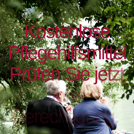
K
o
s
t
e
n
l
o
s
e
P
f
l
e
g
e
h
i
l
f
s
m
i
t
t
e
l
P
r
ü
f
e
n
S
i
e
j
e
t
z
t
I
h
r
e
B
e
r
e
c
h
t
i
g
u
n
g
.