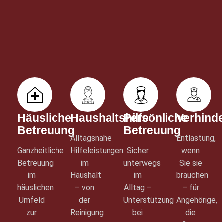
Häusliche
Haushaltshilfe
Persönliche
Verhind
Betreuung
Betreuung
Alltagsnahe
Entlastung,
Ganzheitliche
Hilfeleistungen
Sicher
wenn
Betreuung
im
unterwegs
Sie sie
im
Haushalt
im
brauchen
häuslichen
– von
Alltag –
– für
Umfeld
der
Unterstützung
Angehörige,
zur
Reinigung
bei
die