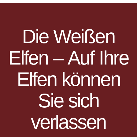
D
i
e
W
e
i
ß
e
n
E
l
f
e
n
–
A
u
f
I
h
r
e
E
l
f
e
n
k
ö
n
n
e
n
S
i
e
s
i
c
h
v
e
r
l
a
s
s
e
n