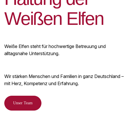
W
e
i
ß
e
n
E
l
f
e
n
Weiße Elfen steht für hochwertige Betreuung und
alltagsnahe Unterstützung.
Wir stärken Menschen und Familien in ganz Deutschland –
mit Herz, Kompetenz und Erfahrung.
Unser Team