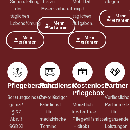
Sicherstellung
bis zur
Mobilität
pflegen.
der
Essenszubereitung.
und
täglichen
täglichen
Mehr
erfahren
Lebensführung.
Mehr
Aufgaben.
erfahren
Mehr
Mehr
erfahren
erfahren
Pflegeberatung
Fahrdienste
Kostenlose
Partner
Pflegebox
Beratungseinsätze
Zuverlässiger
Verlässliche
gemäß
Fahrdienst
Monatlich
Partnernet
§ 37
für
kostenfreie
für
Abs. 3
medizinische
Pflegehilfsmittel
ergänzende
SGB XI
Termine,
– direkt
Leistungen