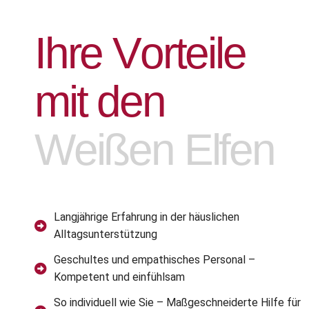
I
h
r
e
V
o
r
t
e
i
l
e
m
i
t
d
e
n
W
e
i
ß
e
n
E
l
f
e
n
Langjährige Erfahrung in der häuslichen
Alltagsunterstützung
Geschultes und empathisches Personal –
Kompetent und einfühlsam
So individuell wie Sie – Maßgeschneiderte Hilfe für