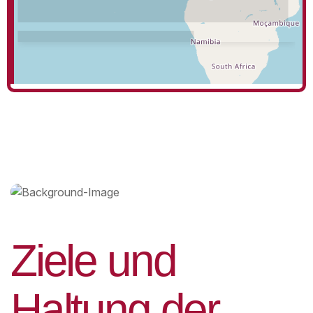
Z
i
e
l
e
u
n
d
H
a
l
t
u
n
g
d
e
r