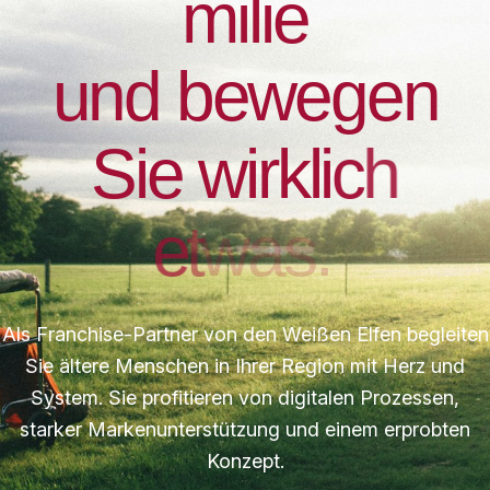
m
i
l
i
e
u
n
d
b
e
w
e
g
e
n
S
i
e
w
i
r
k
l
i
c
h
e
t
w
a
s
.
Als Franchise-Partner von den Weißen Elfen begleiten
Sie ältere Menschen in Ihrer Region mit Herz und
System. Sie profitieren von digitalen Prozessen,
starker Markenunterstützung und einem erprobten
Konzept.