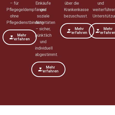
– für
Einkäufe
über die
und
Pflegegeldempfänger
und
Krankenkasse
weiterführe
ohne
soziale
bezuschusst.
Unterstützu
Pflegedienstbindung
Aktivitäten
– sicher,
Mehr
Mehr
erfahren
erfahre
Mehr
pünktlich
erfahren
und
individuell
abgestimmt.
Mehr
erfahren