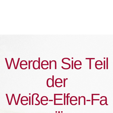
W
e
r
d
e
n
S
i
e
T
e
i
l
d
e
r
W
e
i
ß
e
-
E
l
f
e
n
-
F
a