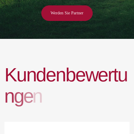
Werden Sie Partner
K
u
n
d
e
n
b
e
w
e
r
t
u
n
g
e
n