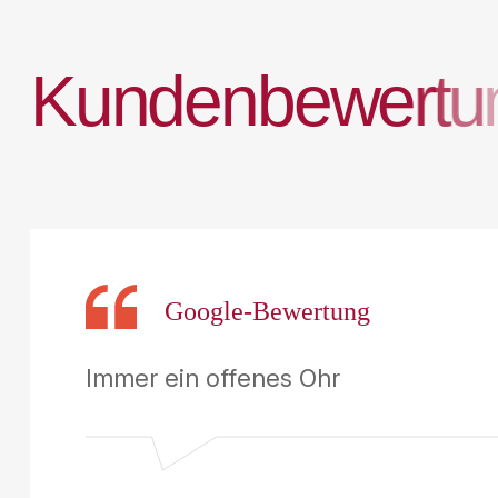
K
u
n
d
e
n
b
e
w
e
r
t
u
Google-Bewertung
Immer ein offenes Ohr