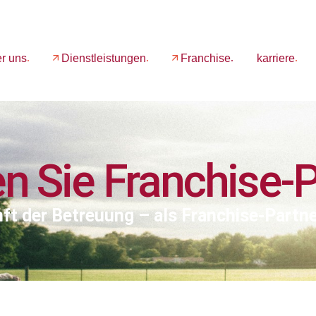
r uns
Dienstleistungen
Franchise
karriere
n Sie Franchise-P
nft der Betreuung – als Franchise-Partn