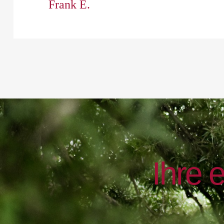
Frank E.
I
h
r
e