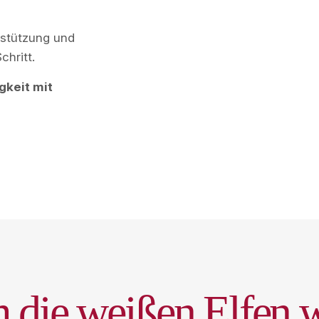
erstützung und
chritt.
gkeit mit
m
d
i
e
w
e
i
ß
e
n
E
l
f
e
n