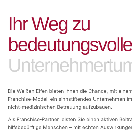
I
h
r
W
e
g
z
u
b
e
d
e
u
t
u
n
g
s
v
o
l
l
U
n
t
e
r
n
e
h
m
e
r
t
u
Die Weißen Elfen bieten Ihnen die Chance, mit ein
Franchise-Modell ein sinnstiftendes Unternehmen im
nicht-medizinischen Betreuung aufzubauen.
Als Franchise-Partner leisten Sie einen aktiven Beitr
hilfsbedürftige Menschen – mit echten Auswirkunge