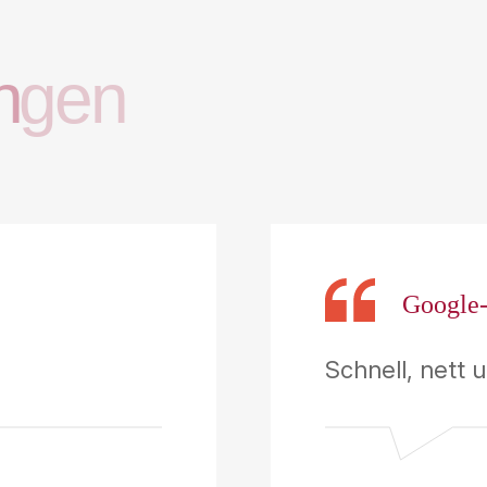
n
g
e
n
Google
Schnell, nett 