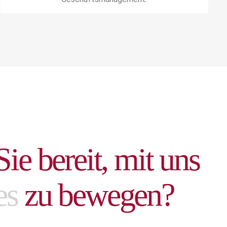
S
i
e
b
e
r
e
i
t
,
m
i
t
u
n
s
e
s
z
u
b
e
w
e
g
e
n
?