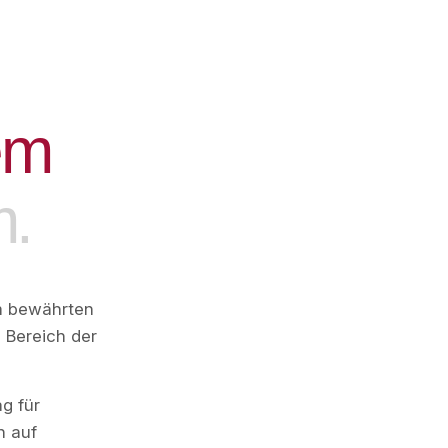
e
m
m
.
em bewährten
 Bereich der
ag für
n auf