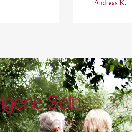
Andreas K.
e
i
g
e
n
e
S
e
l
b
s
t
s
t
ä
n
s
t
a
r
t
e
n