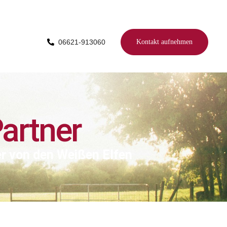
06621-913060
Kontakt aufnehmen
artner
er von den Weißen Elfen