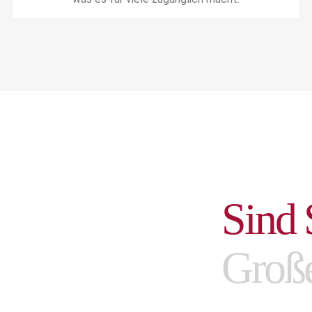
S
i
n
d
G
r
o
ß