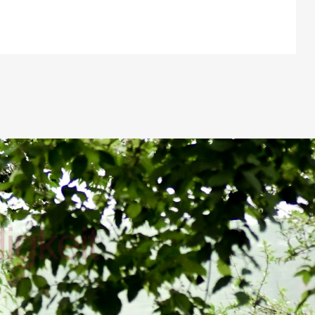
d
i
g
k
e
i
t