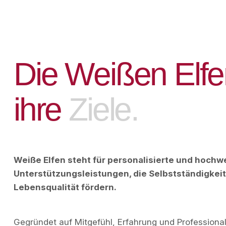
D
i
e
W
e
i
ß
e
n
E
l
f
e
i
h
r
e
Z
i
e
l
e
.
Weiße Elfen steht für personalisierte und hochw
Unterstützungsleistungen, die Selbstständigkei
Lebensqualität fördern.
Gegründet auf Mitgefühl, Erfahrung und Professionali