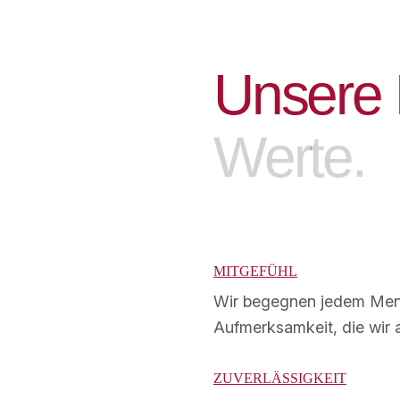
U
n
s
e
r
e
W
e
r
t
e
.
MITGEFÜHL
Wir begegnen jedem Mens
Aufmerksamkeit, die wir 
ZUVERLÄSSIGKEIT