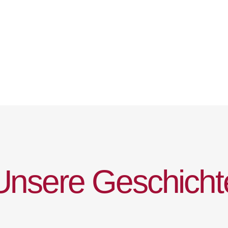
U
n
s
e
r
e
G
e
s
c
h
i
c
h
t