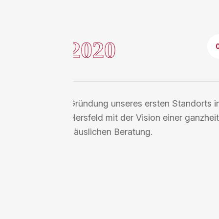
2021
ad
Erweiterung unserer Dienstleistunge
hen
Landkreis Fulda und Ausbau unserer F
Künzell.