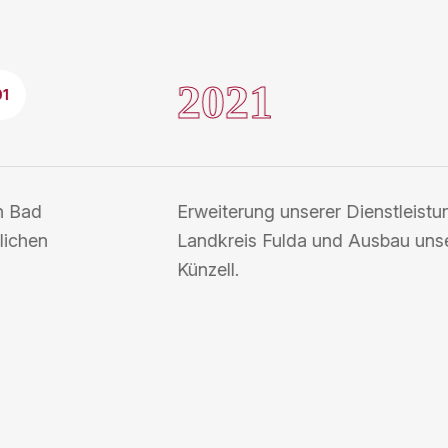
2022
02
n im
Entwicklung unseres Franchise
iliale in
Digitalisierung sämtlicher Arbei