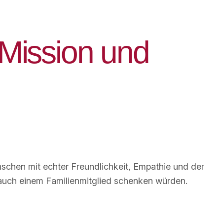
M
i
s
s
i
o
n
u
n
d
chen mit echter Freundlichkeit, Empathie und der
auch einem Familienmitglied schenken würden.