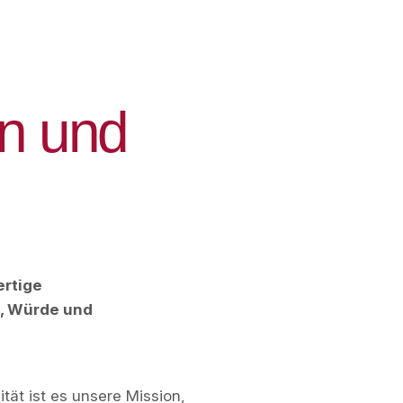
n
u
n
d
ertige
t, Würde und
tät ist es unsere Mission,